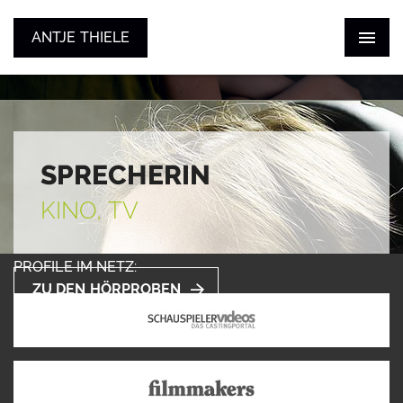
ANTJE THIELE
ANTJE THIELE
ZUM SHOWREEL
STIMME
SCHAUSPIEL
KONTAKT
SPRECHERIN
KINO, TV
PROFILE IM NETZ:
ZU DEN HÖRPROBEN