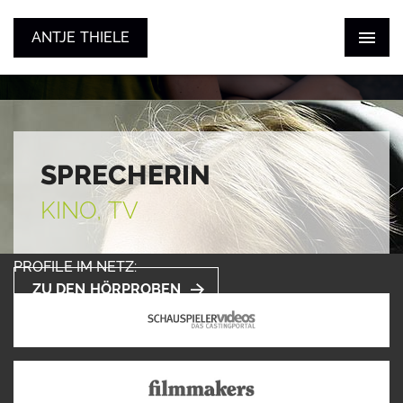
ANTJE THIELE
ANTJE THIELE
ZUM SHOWREEL
STIMME
SCHAUSPIEL
KONTAKT
SPRECHERIN
KINO, TV
PROFILE IM NETZ:
ZU DEN HÖRPROBEN