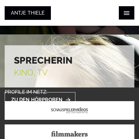
ANTJE THIELE
ANTJE THIELE
ZUM SHOWREEL
STIMME
SCHAUSPIEL
KONTAKT
SPRECHERIN
KINO, TV
PROFILE IM NETZ:
ZU DEN HÖRPROBEN