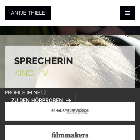
ANTJE THIELE
ANTJE THIELE
ZUM SHOWREEL
STIMME
SCHAUSPIEL
KONTAKT
SPRECHERIN
KINO, TV
PROFILE IM NETZ:
ZU DEN HÖRPROBEN