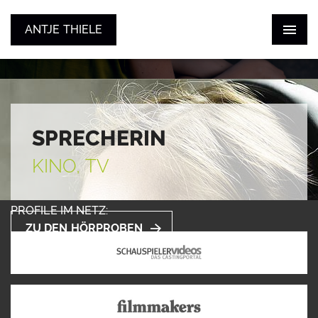
ANTJE THIELE
ANTJE THIELE
ZUM SHOWREEL
STIMME
SCHAUSPIEL
KONTAKT
SPRECHERIN
KINO, TV
PROFILE IM NETZ:
ZU DEN HÖRPROBEN